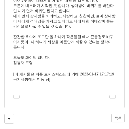
이어
2
부작이 나와서 읽어 봤던 내용 중 일부 입니다
.
모든게 내부터가 시작인 듯 합니다
.
상대방이 바뀌기를 바란다
면 내가 먼저 바뀌면 된다고 합니다
.
내가 먼저 상대방을 배려하고
,
사랑하고
,
칭찬하면
,
설마 상대방
이 나에게 적대감을 가지고 있더라도 나에 대한 적대감이 좋은
감정으로 바뀔 수 있을 것 같습니다
.
잔잔한 호수에 조그만 돌 하나가 작은물결 에서 큰물결로 바뀌
어지듯이
...
나 하나가 세상을 아름답게 바꿀 수 있다는 생각이
듭니다
.
오늘도 화이팅 입니다
.
김봉재 드림
[이 게시물은 피플 로지스틱스님에 의해 2023-01-17 17:17:19
공지사항에서 이동 됨]
목록