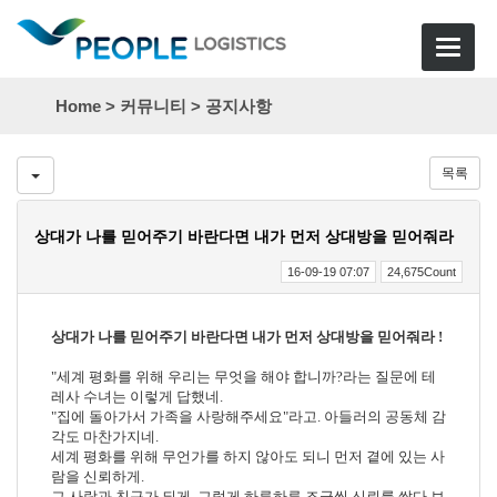
Toggle
navigat
Home >
커뮤니티
>
공지사항
목록
상대가 나를 믿어주기 바란다면 내가 먼저 상대방을 믿어줘라
16-09-19 07:07
24,675Count
상대가 나를 믿어주기 바란다면 내가 먼저 상대방을 믿어줘라
!
"
세계 평화를 위해 우리는 무엇을 해야 합니까
?
라는 질문에 테
레사 수녀는 이렇게 답했네
.
"
집에 돌아가서 가족을 사랑해주세요
"
라고
.
아들러의 공동체 감
각도 마찬가지네
.
세계 평화를 위해 무언가를 하지 않아도 되니 먼저 곁에 있는 사
람을 신뢰하게
.
그 사람과 친구가 되게
.
그렇게 하루하루 조금씩 신뢰를 쌓다 보