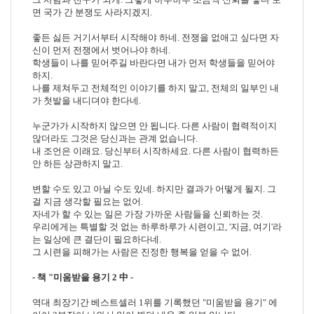
면 국가 간 분쟁도 사라지겠지
.
좋든 싫든 거기서부터 시작해야 하네
.
전쟁을 없애고 싶다면 자
신이 먼저 전쟁에서 벗어나야 하네
.
학생들이 나를 믿어주길 바란다면 내가 먼저 학생들을 믿어야
하지
.
나를 제쳐두고 전체적인 이야기를 하지 말고
,
전체의 일부인 내
가 첫발을 내디뎌야 한다네
.
누군가가 시작하지 않으면 안 됩니다
.
다른 사람이 협력적이지
않더라도 그것은 당신과는 관계 없습니다
.
내 조언은 이래요
.
당신부터 시작하세요
.
다른 사람이 협력하든
안 하든 상관하지 말고
.
변할 수도 있고 아닐 수도 있네
.
하지만 결과가 어떻게 될지
.
그
걸 지금 생각할 필요는 없어
.
자네가 할 수 있는 일은 가장 가까운 사람들을 신뢰하는 것
.
우리에게는 특별할 것 없는 하루하루가 시련이고
, '
지금
,
여기
'
라
는 일상에 큰 결단이 필요하다네
.
그 시련을 피해가는 사람은 진정한 행복을 얻을 수 없어
.
-
책
"
미움받을 용기
2
中
-
역대 최장기간 베스트셀러
1
위를 기록했던
"
미움받을 용기
"
에