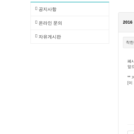
공지사항
201
온라인 문의
자유게시판
착한
폐사
앞으
**
[이