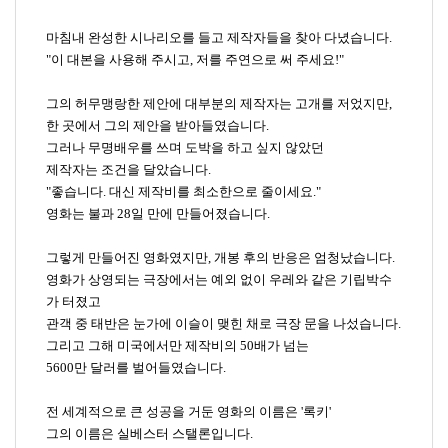
마침내 완성한 시나리오를 들고 제작자들을 찾아 다녔습니다
.
"
이 대본을 사용해 주시고
,
저를 주연으로 써 주세요
!"
그의 허무맹랑한 제안에 대부분의 제작자는 고개를 저었지만
,
한 곳에서 그의 제안을 받아들였습니다
.
그러나 무명배우를 쓰며 도박을 하고 싶지 않았던
제작자는 조건을 달았습니다
.
"
좋습니다
.
대신 제작비를 최소한으로 줄이세요
."
영화는 불과
28
일 만에 만들어졌습니다
.
그렇게 만들어진 영화였지만
,
개봉 후의 반응은 엄청났습니다
.
영화가 상영되는 극장에서는 예외 없이 우레와 같은 기립박수
가 터졌고
관객 중 태반은 눈가에 이슬이 맺힌 채로 극장 문을 나섰습니다
.
그리고 그해 미국에서만 제작비의
50
배가 넘는
5600
만 달러를 벌어들였습니다
.
전 세계적으로 큰 성공을 거둔 영화의 이름은
'
록키
'
그의 이름은 실베스터 스탤론입니다
.