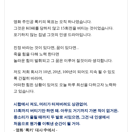
영화 주인공 록키의 목표는 오직 하나였습니다
.
그것은
KO
패를 당하지 않고
15
회전을 버티는 것이었습니다
.
포기하지 않는 집념 그것의 인생 드라마입니다
.
진정 바라는 것이 있다면
,
꿈이 있다면
...
죽을 힘을 다해 노력 한다면
놀라운 힘이 발휘되고 그 꿈은 이루어 질것이라 생각합니다
.
저도 저희 회사가
10
년
, 20
년
, 100
년이 되어도 지속 될 수 있도
록 간절히 바라며
,
어떠한 힘든 상황이 있어도 오늘 하루 최선을 다하고자 노력하
고 있습니다
.
시합에서 져도
,
머리가 터져버려도 상관없어
.
15
회까지 버티기만 하면 돼
.
아무도 거기까지 가본 적이 없거든
.
종소리가 울릴 때까지 두 발로 서있으면
,
그건 내 인생에서
처음으로 뭔가를 이뤄낸 순간이 될 거야
.
-
영화
'
록키
'
대사 中에서
-