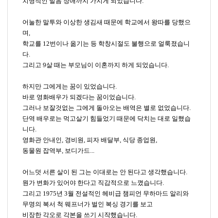
치명적인 발음 장애까지 가지게 되었습니다
.
어눌한 말투와 이상한 생김새 때문에 학교에서 왕따를 당했으
며
,
학교를
12
번이나 옮기는 등 학창시절도 불행으로 얼룩졌습니
다
.
그리고
9
살 때는 부모님이 이혼까지 하게 되었습니다
.
하지만 그에게는 꿈이 있었습니다
.
바로 영화배우가 되겠다는 꿈이었습니다
.
그러나 보잘것없는 그에게 돌아오는 배역은 별로 없었습니다
.
단역 배우로는 먹고살기 힘들었기 때문에 닥치는 대로 일했습
니다
.
영화관 안내인
,
경비원
,
피자 배달부
,
식당 종업원
,
동물원 잡역부
,
보디가드
...
어느덧 서른 살이 된 그는 이대로는 안 된다고 생각했습니다
.
뭔가 변화가 있어야 한다고 직감적으로 느꼈습니다
.
그리고
1975
년
3
월 전설적인 헤비급 챔피언 무하마드 알리와
무명의 복서 척 웨프너가 벌인 복싱 경기를 보고
비장한 각오로 각본을 쓰기 시작했습니다
.